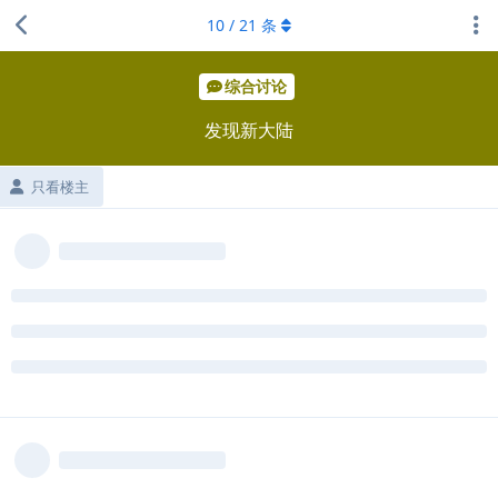
10
/
21
条
综合讨论
发现新大陆
只看楼主