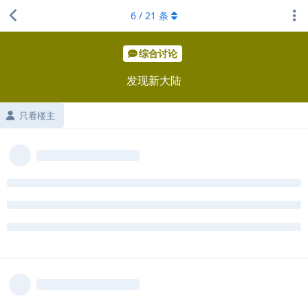
6
/
21
条
综合讨论
发现新大陆
只看楼主