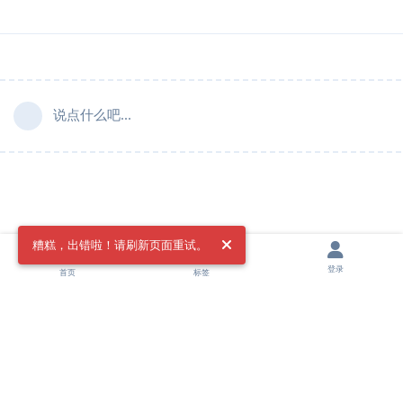
说点什么吧...
糟糕，出错啦！请刷新页面重试。
登录
首页
标签
法律声明
|
隐私条款
|
飞机群组
|
申请友链
|
担保平台
Copyright © 2023 - 2025 Doingfb All rights Reserved.