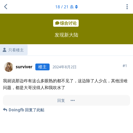
18
/
21
条
综合讨论
发现新大陆
只看楼主
#
1
surviver
楼主
2024年8月2日
我就说那边咋有这么多眼熟的都不见了，这边除了人少点，其他没啥
问题，都是大哥没得人和我吹水了
回复
Doingfb
回复了此帖