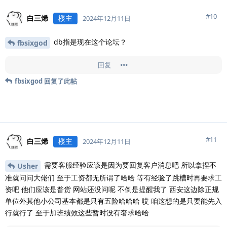
#
10
白三烯
楼主
2024年12月11日
db指是现在这个论坛？
fbsixgod
回复
fbsixgod
回复了此帖
#
11
白三烯
楼主
2024年12月11日
需要客服经验应该是因为要回复客户消息吧 所以拿捏不
Usher
准就问问大佬们 至于工资都无所谓了哈哈 等有经验了跳槽时再要求工
资吧 他们应该是普货 网站还没问呢 不倒是提醒我了 西安这边除正规
单位外其他小公司基本都是只有五险哈哈哈 哎 咱这想的是只要能先入
行就行了 至于加班绩效这些暂时没有奢求哈哈