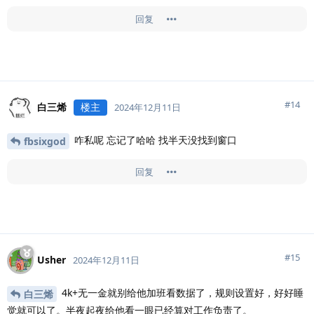
回复
#
14
白三烯
楼主
2024年12月11日
咋私呢 忘记了哈哈 找半天没找到窗口
fbsixgod
回复
#
15
Usher
2024年12月11日
4k+无一金就别给他加班看数据了，规则设置好，好好睡
白三烯
觉就可以了。半夜起夜给他看一眼已经算对工作负责了。