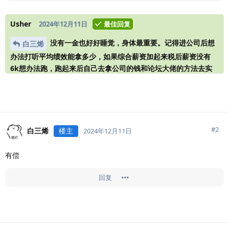
Usher
2024年12月11日
最佳回复
没有一金也好好睡觉，身体最重要。记得进公司后想
白三烯
办法打听平均绩效能拿多少，如果综合薪资加起来税后薪资没有
6k想办法跑，跑起来后自己去拿公司的钱和论坛大佬的方法去实
操去做测试然后记录到一个word或者excel文档里面，这些经验都
是你以后去跟更好的公司谈判的本钱。如果你入职了后遇到一个cs
排行榜的东西赶紧跑就是了
#
2
白三烯
楼主
2024年12月11日
有偿
回复