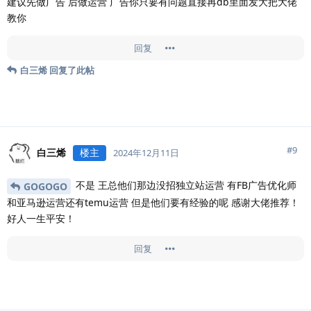
建议先做广告 后做运营 广告你只要有问题直接再db里面发大把大佬
教你
回复
白三烯
回复了此帖
#
9
白三烯
楼主
2024年12月11日
不是 王总他们那边没招独立站运营 有FB广告优化师
GOGOGO
和亚马逊运营还有temu运营 但是他们要有经验的呢 感谢大佬推荐！
好人一生平安！
回复