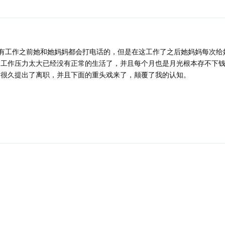
有工作之前她和她妈妈都会打电话的，但是在这工作了之后她妈妈每次给
己工作压力太大已经没有正常的生活了，并且每个月也是月光根本存不下
了很久提出了离职，并且下面的重头戏来了，颠覆了我的认知。
回复
回复