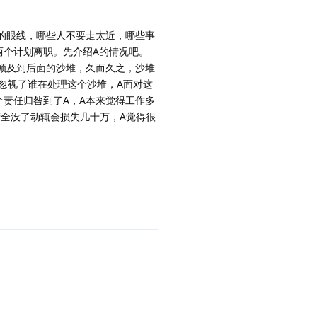
的眼线，哪些人不要走太近，哪些事
两个计划离职。先介绍A的情况吧。
没顾及到后面的沙堆，久而久之，沙堆
忽视了谁在处理这个沙堆，A面对这
责任归咎到了A，A本来觉得工作多
全没了动辄会损失几十万，A觉得很