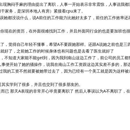
出现胸闷手麻的理由提出了离职，人事一开始表示非常震惊，人事说我都
干家务，是深圳本地人有房）紧接着cpu来了。
多错误她都没说什么，说A前任的工作能力比她好太多了，前任的工作效率还
就你现在的资历，在外面很难找到工作，并且外面同行业的也是要加班也
了，觉得自己年轻不懂事，希望A不要跟她那样。还跟A说她之前也是三
生就好了，之前她工作的时候身体也有问题也是去看了医生就好了
，不知道大家能不能get到，因为我到南山这边工作了，前公司的员工都
人事便开始了她的骚操作，说我在南山工作工资跟这边其实差不多的，那
过我的工资不然就要被她带过去了，因为已经有一个美工就是因为这样被
司其实学到了很多，并且也交到了很多朋友的。
A走而已 那天A表现的非常开心毕竟要离职了 然后人事误以为A不离职了，