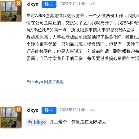
2024年12月4日
#
3
kikyo
楼主
当时A和B也说觉得我这么厉害，一个人做两份工作，我笑
情在公司是禁止的，交接完了之后我就离开了，我跟A和B
A的岗位比B的高一点，所以很多事情人事都是交给A去做，
得越来愈高，人事在老板面前炫耀她挖了很多“沙”，老板
个沙堆束手无策，只能靠加班去慢慢清理，但是有一天沙子
还是能接受的，但是人事说了一句致命的话，
到时候账户
委屈，自己才拿着几千的工资，每天要过着提心吊胆的生
kikyo
回复了此帖
2024年12月4日
#
4
kikyo
楼主
并且这个工作量是在无限增大
kikyo