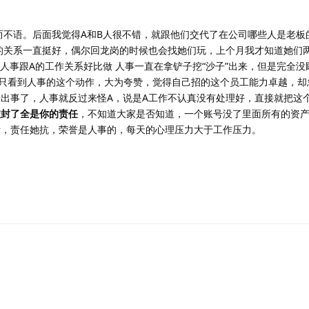
而不语。后面我觉得A和B人很不错，就跟他们交代了在公司哪些人是老板
的关系一直挺好，偶尔回龙岗的时候也会找她们玩，上个月我才知道她们
人事跟A的工作关系好比做 人事一直在拿铲子挖“沙子”出来，但是完全
也只看到人事的这个动作，大为夸赞，觉得自己招的这个员工能力卓越，却
出事了，人事就反过来怪A，说是A工作不认真没有处理好，直接就把这个
被封了全是你的责任
，不知道大家是否知道，一个账号没了里面所有的资产
活，责任她抗，荣誉是人事的，每天的心理压力大于工作压力。
回复
回复