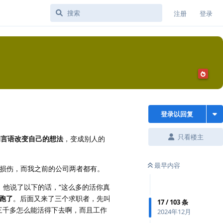
注册
登录
登录以回复
只看楼主
的言语改变自己的想法
，变成别人的
最早内容
损伤，而我之前的公司两者都有。
，他说了以下的话，“这么多的活你真
跑了
。后面又来了三个求职者，先叫
17
/
103
条
三千多怎么能活得下去啊，而且工作
2024年12月