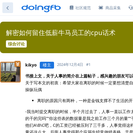
社区规范
商品采集
解密如何留住低薪牛马员工的cpu话术
综合讨论
2024年12月4日
#
1
kikyo
楼主
书接上文，关于人事的简介在上篇帖子，感兴趣的朋友可
关于写本文的初衷：希望大家在离职的时候一定要想清楚
操纵玩偶
离职的原因只有两种，一种是金钱支撑不了生活的开
-我当时提交离职的时候，半个月过去了，人事一直以工作
的干的完吗”“你这些表的数据量是我之前工作三个月的量”
他们A\B\C吧，C的工资已经被压到了三千多，人事觉
量还这么大，后面人事觉得那个应届生经常做错表格，于是留