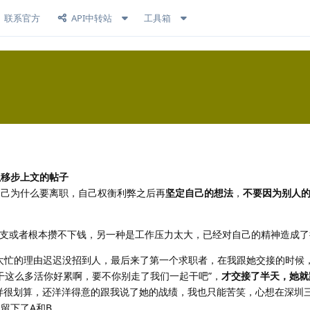
联系官方
API中转站
工具箱
以移步上文的帖子
自己为什么要离职，自己权衡利弊之后再
坚定自己的想法
，
不要因为别人
支或者根本攒不下钱，另一种是工作压力太大，已经对自己的精神造成了
太忙的理由迟迟没招到人，最后来了第一个求职者，在我跟她交接的时候
“干这么多活你好累啊，要不你别走了我们一起干吧”，
才交接了半天，她就
得这样很划算，还洋洋得意的跟我说了她的战绩，我也只能苦笑，心想在深圳
下了A和B.