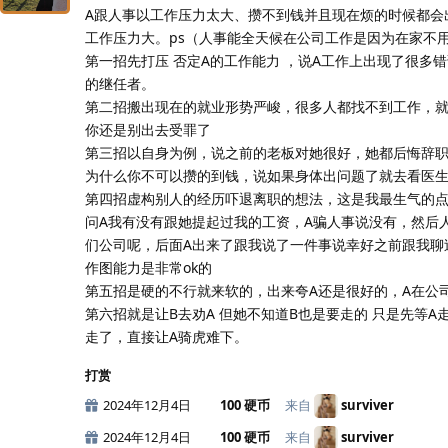
A跟人事以工作压力太大、攒不到钱并且现在烦的时候都会
工作压力大。ps（人事能全天候在公司工作是因为在家不用
第一招先打压 否定A的工作能力 ，说A工作上出现了很
的继任者。
第二招搬出现在的就业形势严峻，很多人都找不到工作，
你还是别出去受罪了
第三招以自身为例，说之前的老板对她很好，她都后悔辞职
为什么你不可以攒的到钱，说如果身体出问题了就去看医
第四招虚构别人的经历吓退离职的想法，这是我最生气的点
问A我有没有跟她提起过我的工资，A骗人事说没有，然后
们公司呢，后面A出来了跟我说了一件事说幸好之前跟我聊
作图能力是非常ok的
第五招是硬的不行就来软的，出来夸A还是很好的，A在公
第六招就是让B去劝A 但她不知道B也是要走的 只是先等
走了，直接让A骑虎难下。
打赏
2024年12月4日
100 硬币
来自
surviver
2024年12月4日
100 硬币
来自
surviver