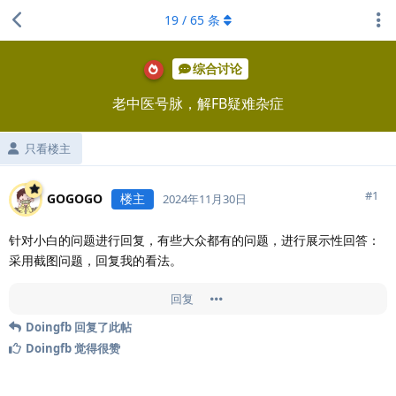
19
/
65
条
综合讨论
老中医号脉，解FB疑难杂症
只看楼主
#
1
GOGOGO
楼主
2024年11月30日
针对小白的问题进行回复，有些大众都有的问题，进行展示性回答：
采用截图问题，回复我的看法。
回复
Doingfb
回复了此帖
Doingfb
觉得很赞