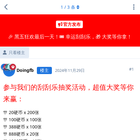
1
/
3
条
官方发布
🎉 黑五狂欢最后一天！🎟️ 幸运刮刮乐，🎁 大奖等你拿！
只看楼主
#
1
Doingfb
楼主
2024年11月29日
参与我们的刮刮乐抽奖活动，超值大奖等你
来赢：
🎊 20硬币 x 200张
🎊 100硬币 x 100张
🎊 388硬币 x 100张
🎊 888硬币 x 20张