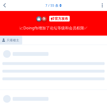
7
/
55
条
官方发布
📈Doingfb增加了论坛等级和会员权限✅
只看楼主