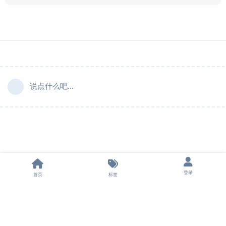
说点什么吧...
登录
首页
标签
法律声明
|
隐私条款
|
飞机群组
|
申请友链
|
担保平台