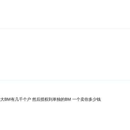
回复
回复
种大BM有几千个户 然后授权到单独的BM 一个卖你多少钱
回复