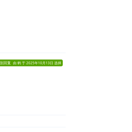
佳回复
由
鹤
于
2025年10月13日
选择