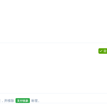
回复
最
回复
签
，并移除
标签
。
支付收款