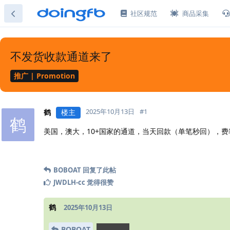
社区规范
商品采集
不发货收款通道来了
推广 | Promotion
2025年10月13日
#
1
鹤
楼主
鹤
美国，澳大，10+国家的通道，当天回款（单笔秒回），费率
BOBOAT
回复了此帖
JWDLH-cc
觉得很赞
鹤
2025年10月13日
hexs8890
BOBOAT