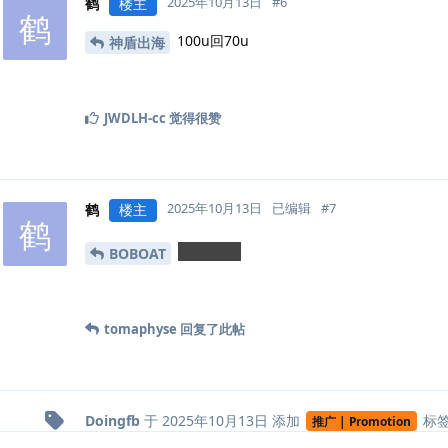
2025年10月13日
#
6
鹤
楼主
鹤
100u回70u
神盾出海
JWDLH-cc
觉得很赞
2025年10月13日
已编辑
#
7
鹤
楼主
鹤
hexs8890
BOBOAT
tomaphyse
回复了此帖
Doingfb
于
2025年10月13日
添加
标
推广 | Promotion