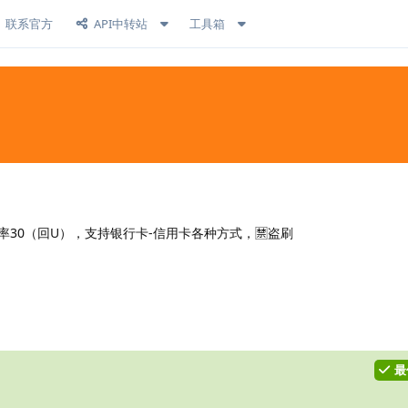
联系官方
API中转站
工具箱
30（回U），支持银行卡-信用卡各种方式，🈲盗刷
回复
最