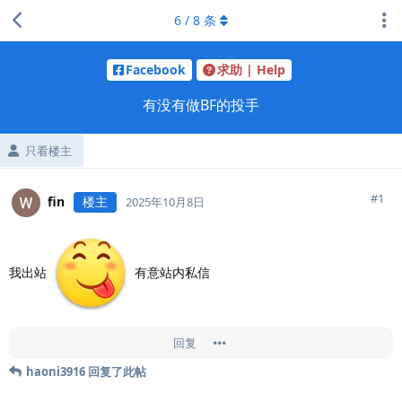
6
/
8
条
Facebook
求助 | Help
有没有做BF的投手
只看楼主
#
1
fin
楼主
2025年10月8日
我出站
有意站内私信
回复
haoni3916
回复了此帖