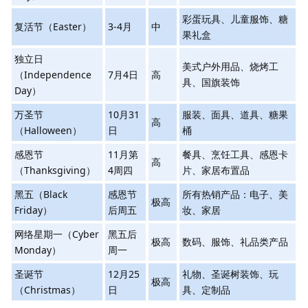
彩蛋玩具、儿童服饰、糖
复活节（Easter）
3-4月
中
果礼盒
独立日
美式户外用品、烧烤工
（Independence
7月4日
高
具、国旗装饰
Day）
万圣节
10月31
服装、面具、道具、糖果
高
（Halloween）
日
桶
感恩节
11月第
餐具、烹饪工具、感恩卡
高
（Thanksgiving）
4周四
片、家居布置品
黑五（Black
感恩节
所有热销产品：电子、美
极高
Friday）
后周五
妆、家居
网络星期一（Cyber
黑五后
极高
数码、服饰、礼品类产品
Monday）
周一
圣诞节
12月25
礼物、圣诞树装饰、玩
极高
（Christmas）
日
具、定制品