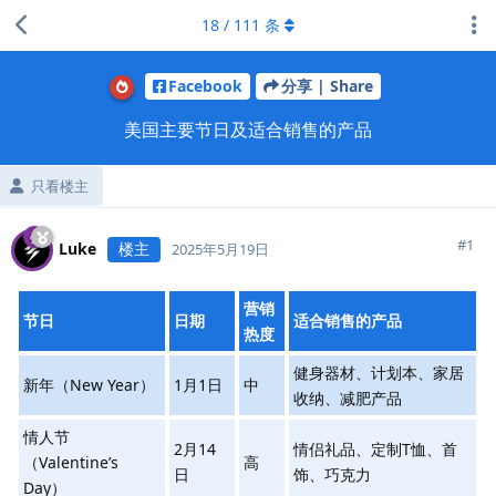
18
/
111
条
Facebook
分享 | Share
美国主要节日及适合销售的产品
只看楼主
#
1
Luke
楼主
2025年5月19日
营销
节日
日期
适合销售的产品
热度
健身器材、计划本、家居
新年（New Year）
1月1日
中
收纳、减肥产品
情人节
2月14
情侣礼品、定制T恤、首
（Valentine’s
高
日
饰、巧克力
Day）