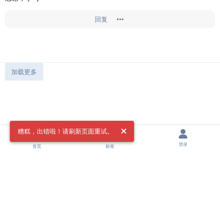
回复
加载更多
糟糕，出错啦！请刷新页面重试。
登录
首页
标签
法律声明
|
隐私条款
|
飞机群组
|
申请友链
|
担保平台
Copyright © 2023 - 2025 Doingfb All rights Reserved.