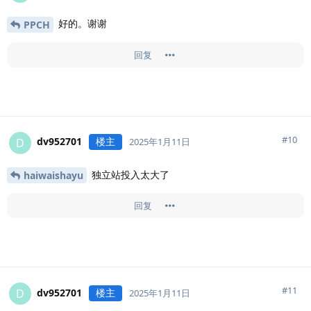
好的。谢谢
PPCH
回复
#
10
dv952701
楼主
D
2025年1月11日
独立站投入太大了
haiwaishayu
回复
#
11
dv952701
楼主
D
2025年1月11日