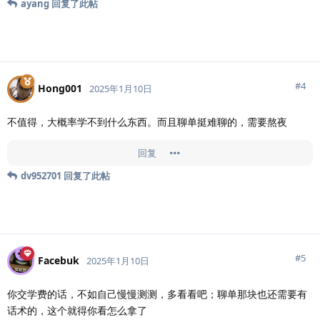
ayang
回复了此帖
#
4
Hong001
2025年1月10日
不值得，大概率学不到什么东西。而且聊单挺难聊的，需要熬夜
回复
dv952701
回复了此帖
#
5
Facebuk
2025年1月10日
你交学费的话，不如自己慢慢测测，多看看吧；聊单那块也还需要有
话术的，这个就得你看怎么拿了