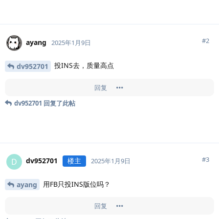
#
2
ayang
2025年1月9日
投INS去，质量高点
dv952701
回复
dv952701
回复了此帖
#
3
dv952701
楼主
D
2025年1月9日
用FB只投INS版位吗？
ayang
回复