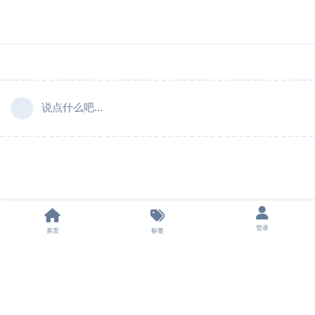
说点什么吧...
登录
首页
标签
法律声明
|
隐私条款
|
飞机群组
|
申请友链
|
担保平台