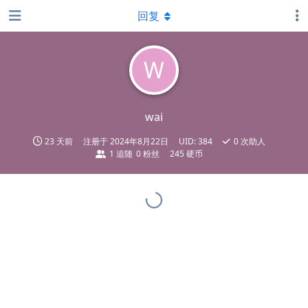
回复
W
wai
23 天前
注册于
2024年8月22日
UID:
384
0
次助人
1
追随
0
粉丝
245 硬币