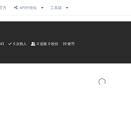
官方
API中转站
工具箱
43
0
次助人
0
追随
0
粉丝
39 硬币