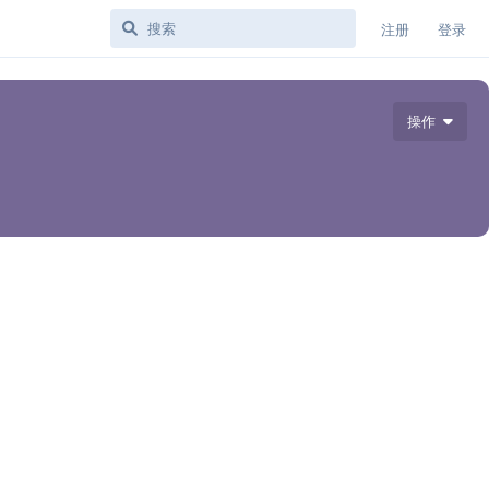
注册
登录
操作