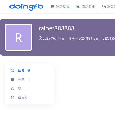
社区规范
商品采集
联系
rainer888888
R
2025年6月14日
注册于
2024年8月2日
UID:
185
回复
6
主题
1
赞
被提及