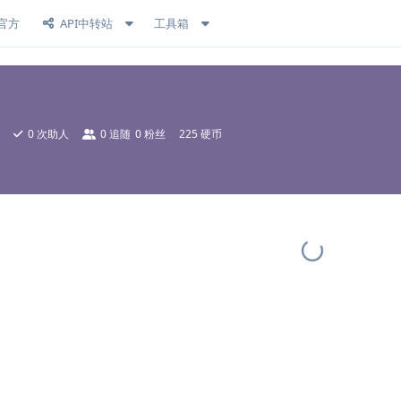
官方
API中转站
工具箱
0
次助人
0
追随
0
粉丝
225 硬币