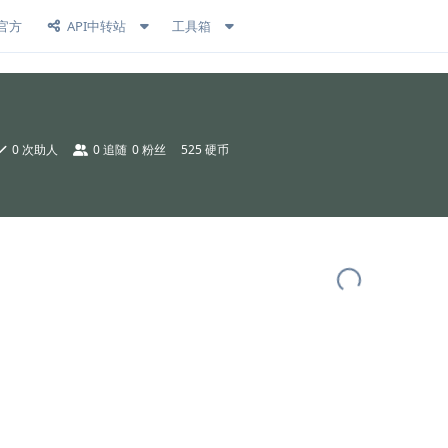
官方
API中转站
工具箱
0
次助人
0
追随
0
粉丝
525 硬币