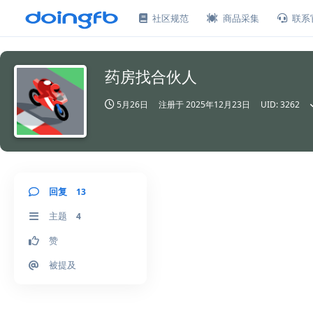
社区规范
商品采集
联系
药房找合伙人
5月26日
注册于
2025年12月23日
UID:
3262
回复
13
主题
4
赞
被提及