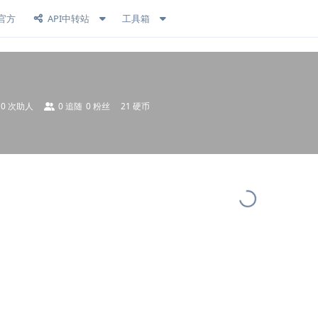
官方
API中转站
工具箱
0
次助人
0
追随
0
粉丝
21 硬币