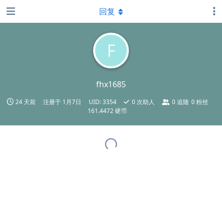
回复
F
fhx1685
24 天前
注册于
1月7日
UID:
3354
0
次助人
0
追随
0
粉丝
161.4472 硬币