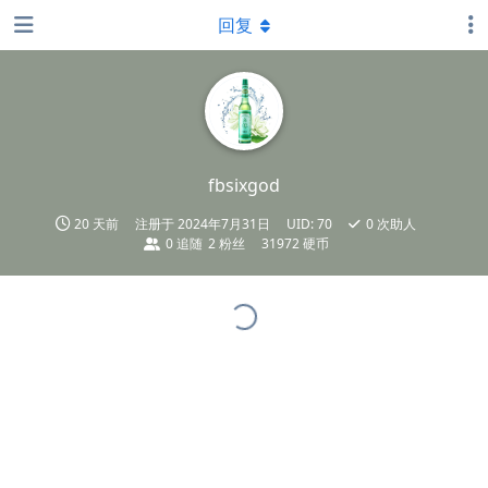
回复
fbsixgod
20 天前
注册于
2024年7月31日
UID:
70
0
次助人
0
追随
2
粉丝
31972 硬币