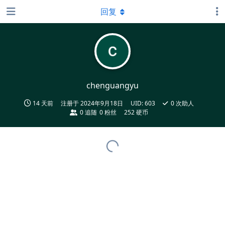
回复
chenguangyu
14 天前
注册于
2024年9月18日
UID:
603
0
次助人
0
追随
0
粉丝
252 硬币