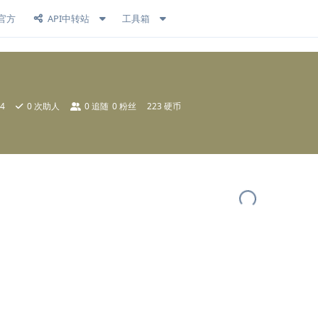
官方
API中转站
工具箱
4
0
次助人
0
追随
0
粉丝
223 硬币