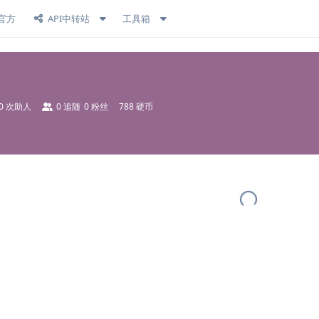
官方
API中转站
工具箱
0
次助人
0
追随
0
粉丝
788 硬币