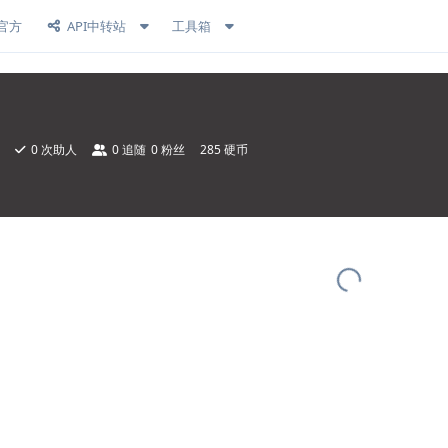
官方
API中转站
工具箱
0
次助人
0
追随
0
粉丝
285 硬币