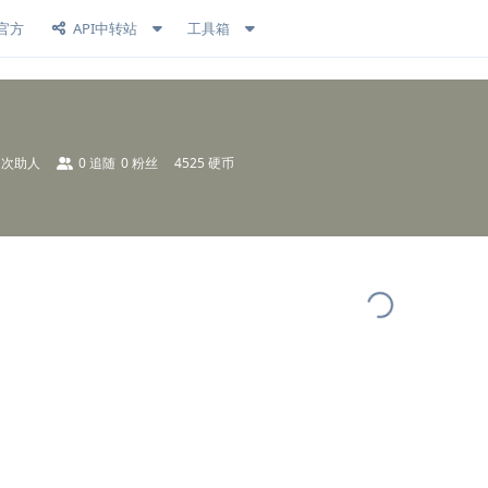
官方
API中转站
工具箱
次助人
0
追随
0
粉丝
4525 硬币