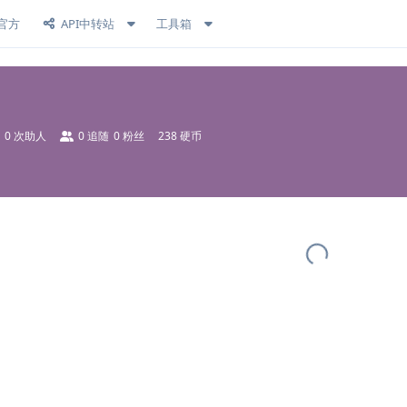
官方
API中转站
工具箱
0
次助人
0
追随
0
粉丝
238 硬币