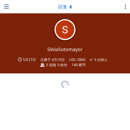
回复
SilviaSotomayor
5月27日
注册于
4月10日
UID:
3860
0
次助人
0
追随
0
粉丝
140 硬币