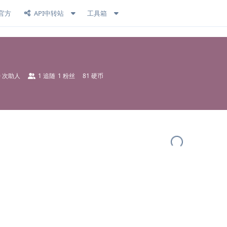
官方
API中转站
工具箱
0
次助人
1
追随
1
粉丝
81 硬币