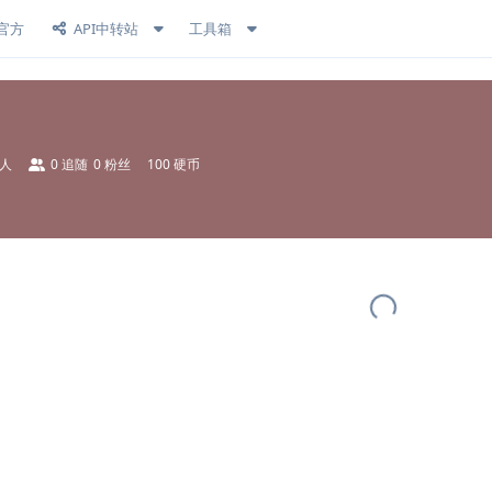
官方
API中转站
工具箱
人
0
追随
0
粉丝
100 硬币