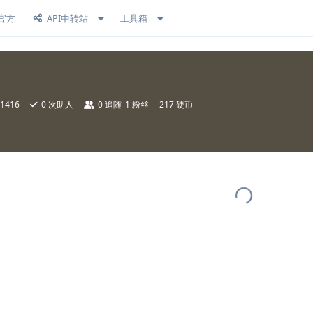
官方
API中转站
工具箱
1416
0
次助人
0
追随
1
粉丝
217 硬币