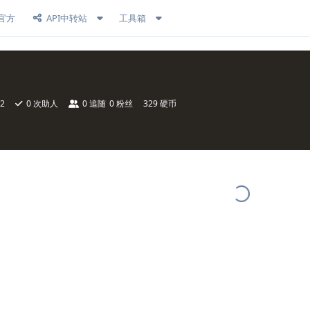
官方
API中转站
工具箱
2
0
次助人
0
追随
0
粉丝
329 硬币