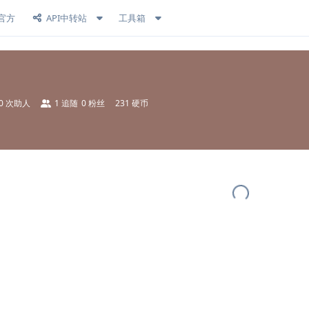
官方
API中转站
工具箱
0
次助人
1
追随
0
粉丝
231 硬币