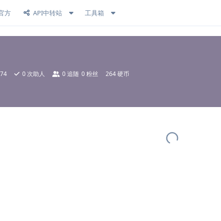
官方
API中转站
工具箱
74
0
次助人
0
追随
0
粉丝
264 硬币