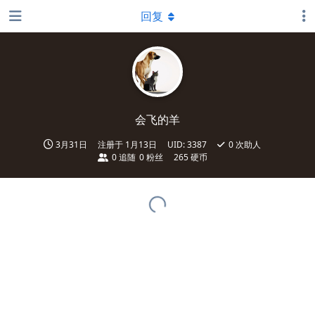
回复
会飞的羊
3月31日
注册于
1月13日
UID:
3387
0
次助人
0
追随
0
粉丝
265 硬币