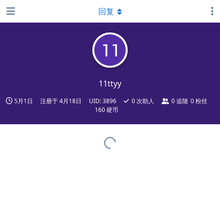
回复
11ttyy
5月1日
注册于
4月18日
UID:
3896
0
次助人
0
追随
0
粉丝
160 硬币