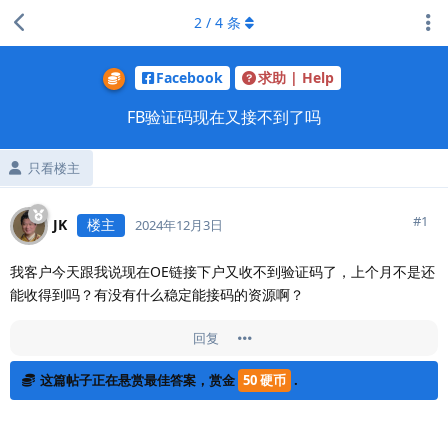
2
/
4
条
Facebook
求助 | Help
FB验证码现在又接不到了吗
只看楼主
#
1
JK
楼主
2024年12月3日
我客户今天跟我说现在OE链接下户又收不到验证码了，上个月不是还
能收得到吗？有没有什么稳定能接码的资源啊？
回复
这篇帖子正在悬赏最佳答案，赏金
50 硬币
.