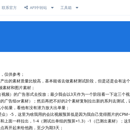
联系官方
API中转站
工具箱
家，仅供参考；
边产出的素材质量比较高，基本能省去做素材测试阶段，但是还是会有这
频素材和图片素材；
）-3（视频）的广告形式去投放；最少我会以3天作为一个阶段看一下这三个
的广告组or素材）；然后再把不好的2个素材复制拉出新的系列去测试，
去测试小拓量，看他有没有潜力放大出单量；
刀同受众）-5，这里为啥我用的会比视频预算低是因为我自己觉得图片的CP
上面一样拉出，1-4（测试出单组的预算×1.3）-1（已测出素材）；
转点再开起来给他跑，至少为期3天；