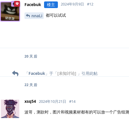
2024年9月9日
#
12
Facebuk
楼主
都可以试试
nnaLi
20 天
后
「
Facebuk
」于「
[未知讨论]
」引用此帖
22 天
后
xsq54
2024年10月21日
#
14
波哥，测款时，图片和视频素材都有的可以放一个广告组