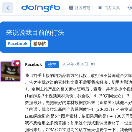
社区规范
商品采集
来说说我目前的打法
Facebook
精华帖
2024年7月30日
#
1
Facebuk
楼主
我目前手上接的均为品牌方的代投，改打法不普遍适合大
广告之中我这边的素材和文案不需要我来解决，切甲方那
1、拿到主推产品的相关素材资料后，查看一共有多少个视
(1)如果以3个视频素材为例，我会以1-4（50刀同受众
数据最好，先把最好的素材数据挑出来（直接关闭其他不好
了的话，我会拉出新的广告系列做1-4（20-30刀）-1
(2)如果拿到的是5个图片素材，依旧采用的是1-4（30
我不想给那么多预算跑；如果这个形式测试出素材了，也是和
据出来后，CPM和CPC过高的话在当天也要停一下，我会