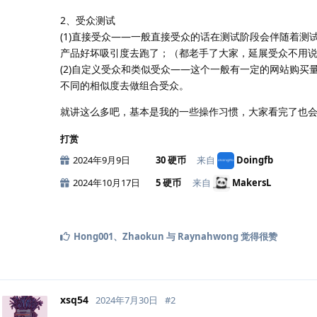
2、受众测试
(1)直接受众——一般直接受众的话在测试阶段会伴随着
产品好坏吸引度去跑了；（都老手了大家，延展受众不用
(2)自定义受众和类似受众——这个一般有一定的网站购买
不同的相似度去做组合受众。
就讲这么多吧，基本是我的一些操作习惯，大家看完了也
打赏
2024年9月9日
30 硬币
来自
Doingfb
2024年10月17日
5 硬币
来自
MakersL
Hong001
、
Zhaokun
与
Raynahwong
觉得很赞
xsq54
2024年7月30日
#
2