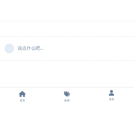
说点什么吧...
登录
首页
标签
法律声明
|
隐私条款
|
飞机群组
|
申请友链
|
担保平台