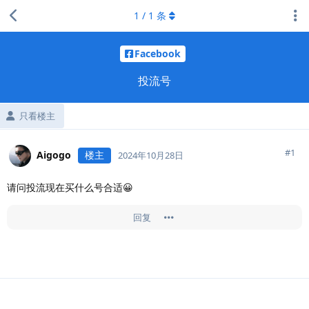
1
/
1
条
Facebook
投流号
只看楼主
#
1
Aigogo
楼主
2024年10月28日
请问投流现在买什么号合适😀
回复