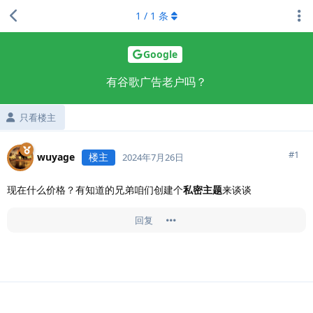
1
/
1
条
Google
有谷歌广告老户吗？
只看楼主
#
1
wuyage
楼主
2024年7月26日
现在什么价格？有知道的兄弟咱们创建个
私密主题
来谈谈
回复