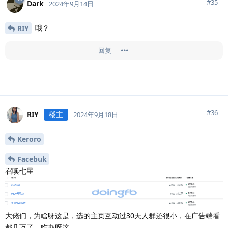
#
35
Dark
2024年9月14日
哦？
RIY
回复
#
36
RIY
楼主
2024年9月18日
Keroro
Facebuk
召唤七星
大佬们，为啥呀这是，选的主页互动过30天人群还很小，在广告端看
都几万了。咋办呀这