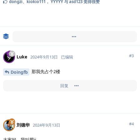
dongzi
、
kiokio111
，
YYYYY
与
asd123
觉得很赞
Doingfb
超级置顶了此帖
#
3
Luke
2024年9月13日
已编辑
那我先占个2楼
Doingfb
回复
#
4
刘德华
2024年9月13日
大家好，我叫肥jj