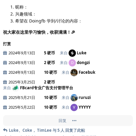
昵称：
兴趣领域：
希望在 Doingfb 学到/讨论的内容：
祝大家在这里学习愉快，收获满满！🎉
打赏
2024年9月13日
5 硬币
来自
Luke
2024年9月13日
2 硬币
来自
dongzi
D
2024年9月13日
10 硬币
来自
Facebuk
2025年3月25日
2 硬币
来自
FBcard专业广告支付管理平台
2025年5月21日
10 硬币
来自
ruruzi
2025年5月22日
10 硬币
来自
YYYYY
回复
Luke
、
Coke
，
TimLee
与
5
人
回复了此帖