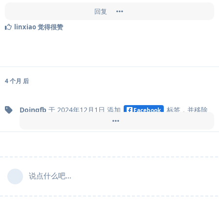
回复
linxiao
觉得很赞
4 个月
后
Doingfb
于
2024年12月1日
添加
标签
，并移除
Facebook
标签
。
精华帖
说点什么吧...