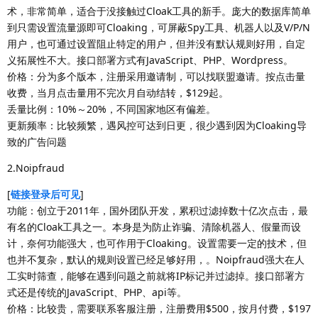
术，非常简单，适合于没接触过Cloak工具的新手。庞大的数据库简单
到只需设置流量源即可Cloaking，可屏蔽Spy工具、机器人以及V/P/N
用户，也可通过设置阻止特定的用户，但并没有默认规则好用，自定
义拓展性不大。接口部署方式有JavaScript、PHP、Wordpress。
价格：分为多个版本，注册采用邀请制，可以找联盟邀请。按点击量
收费，当月点击量用不完次月自动结转，$129起。
丢量比例：10%～20%，不同国家地区有偏差。
更新频率：比较频繁，遇风控可达到日更，很少遇到因为Cloaking导
致的广告问题
2.Noipfraud
[
链接登录后可见
]
功能：创立于2011年，国外团队开发，累积过滤掉数十亿次点击，最
有名的Cloak工具之一。本身是为防止诈骗、清除机器人、假量而设
计，奈何功能强大，也可作用于Cloaking。设置需要一定的技术，但
也并不复杂，默认的规则设置已经足够好用，。Noipfraud强大在人
工实时筛查，能够在遇到问题之前就将IP标记并过滤掉。接口部署方
式还是传统的JavaScript、PHP、api等。
价格：比较贵，需要联系客服注册，注册费用$500，按月付费，$197