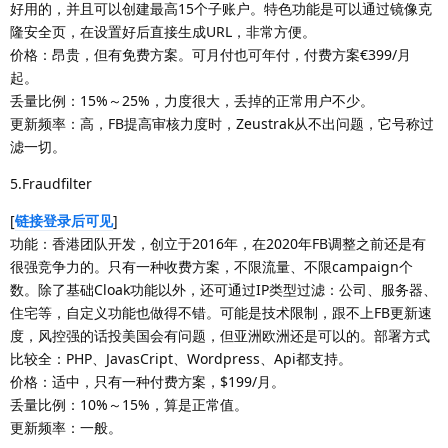
好用的，并且可以创建最高15个子账户。特色功能是可以通过镜像克
隆安全页，在设置好后直接生成URL，非常方便。
价格：昂贵，但有免费方案。可月付也可年付，付费方案€399/月
起。
丢量比例：15%～25%，力度很大，丢掉的正常用户不少。
更新频率：高，FB提高审核力度时，Zeustrak从不出问题，它号称过
滤一切。
5.Fraudfilter
[
链接登录后可见
]
功能：香港团队开发，创立于2016年，在2020年FB调整之前还是有
很强竞争力的。只有一种收费方案，不限流量、不限campaign个
数。除了基础Cloak功能以外，还可通过IP类型过滤：公司、服务器、
住宅等，自定义功能也做得不错。可能是技术限制，跟不上FB更新速
度，风控强的话投美国会有问题，但亚洲欧洲还是可以的。部署方式
比较全：PHP、JavasCript、Wordpress、Api都支持。
价格：适中，只有一种付费方案，$199/月。
丢量比例：10%～15%，算是正常值。
更新频率：一般。