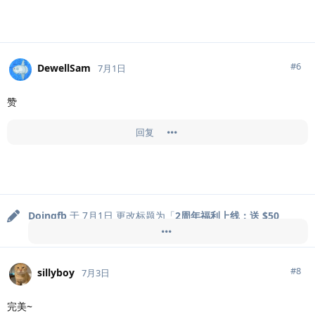
#
6
DewellSam
7月1日
赞
回复
Doingfb
于
7月1日
更改标题为「
2周年福利上线：送 $50
GPT5.5 + 服务商免费广告位
」
#
8
sillyboy
7月3日
完美~