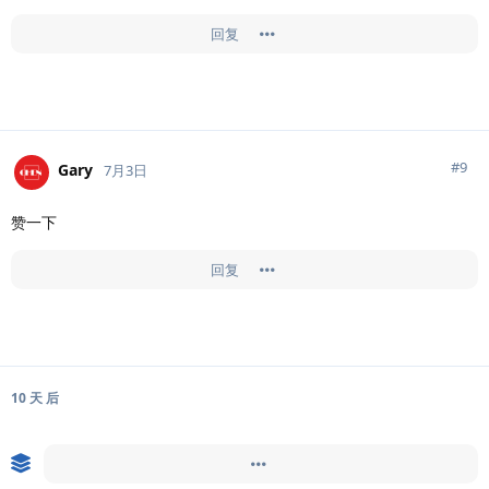
回复
#
9
Gary
7月3日
赞一下
回复
10 天
后
Doingfb
取消超级置顶此帖