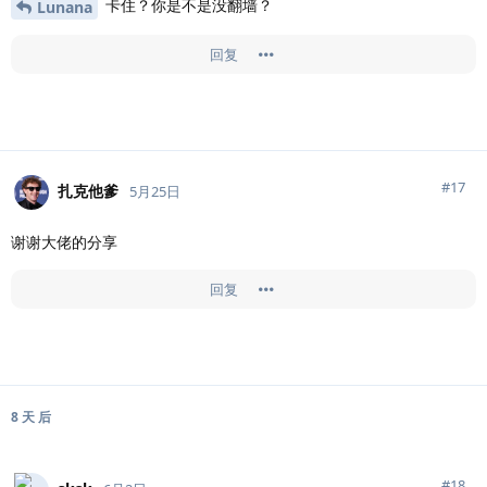
卡住？你是不是没翻墙？
Lunana
回复
#
17
扎克他爹
5月25日
谢谢大佬的分享
回复
8 天
后
#
18