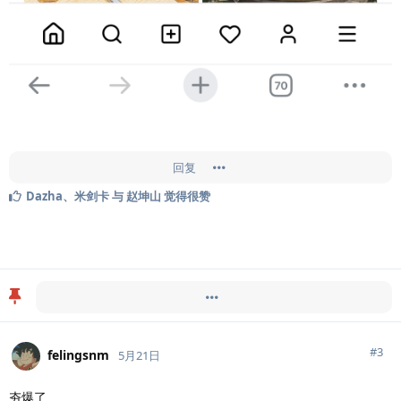
回复
Dazha
、
米剑卡
与
赵坤山
觉得很赞
Doingfb
于
5月21日
置顶此帖
#
3
felingsnm
5月21日
夯爆了