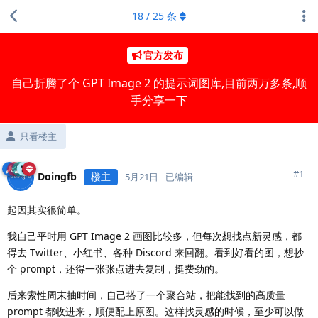
18
/
25
条
官方发布
自己折腾了个 GPT Image 2 的提示词图库,目前两万多条,顺
手分享一下
只看楼主
#
1
Doingfb
楼主
5月21日
已编辑
起因其实很简单。
我自己平时用 GPT Image 2 画图比较多，但每次想找点新灵感，都
得去 Twitter、小红书、各种 Discord 来回翻。看到好看的图，想抄
个 prompt，还得一张张点进去复制，挺费劲的。
后来索性周末抽时间，自己搭了一个聚合站，把能找到的高质量
prompt 都收进来，顺便配上原图。这样找灵感的时候，至少可以做