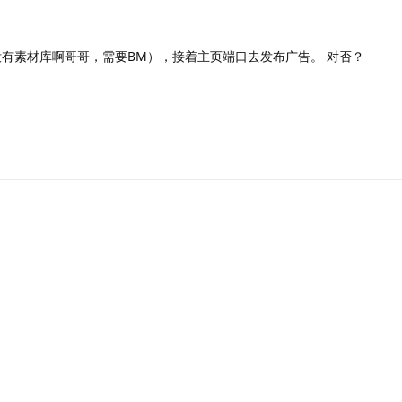
有素材库啊哥哥，需要BM），接着主页端口去发布广告。 对否？
回复
回复