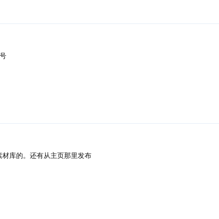
号
回复
素材库的。还有从主页那里发布
回复