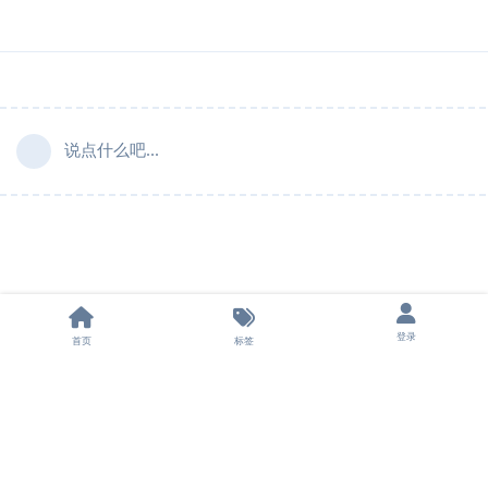
说点什么吧...
登录
首页
标签
法律声明
|
隐私条款
|
飞机群组
|
申请友链
|
担保平台